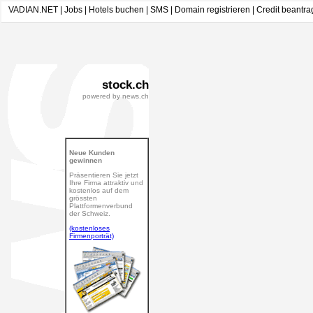
VADIAN.NET
|
Jobs
|
Hotels buchen
|
SMS
|
Domain registrieren
|
Credit beantr
stock.ch
powered by news.ch
Neue Kunden
gewinnen
Präsentieren Sie jetzt
Ihre Firma attraktiv und
kostenlos auf dem
grössten
Plattformenverbund
der Schweiz.
(kostenloses
Firmenporträt)